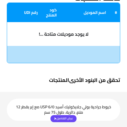
كود
#
اسم الموديل
رقم UDI
المنتج
لا يوجد موديلات متاحة ...!
تحقق من البنود الأخرى
المنتجات
خيوط جراحية بولي جلايكوليك أسيد USP 6/0 مع إبر بقطر 12
ملم، دائرية، طول 75 سم
عرض التفاصيل