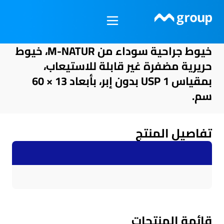
خطي
لى
لمحتوى
خيوط جراحية سوداء من M-NATUR، خيوط
حريرية مضفرة غير قابلة للاستيعاب،
بمقياس USP 1 بدون إبر، بأبعاد 13 × 60
سم.
تفاصيل المنتج
قائمة المنتجات