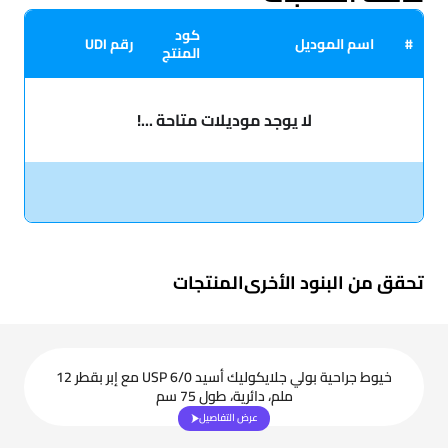
كود
#
اسم الموديل
رقم UDI
المنتج
لا يوجد موديلات متاحة ...!
تحقق من البنود الأخرى
المنتجات
خيوط جراحية بولي جلايكوليك أسيد USP 6/0 مع إبر بقطر 12
ملم، دائرية، طول 75 سم
عرض التفاصيل