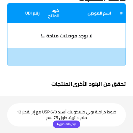
كود
#
اسم الموديل
رقم UDI
المنتج
لا يوجد موديلات متاحة ...!
تحقق من البنود الأخرى
المنتجات
خيوط جراحية بولي جلايكوليك أسيد USP 6/0 مع إبر بقطر 12
ملم، دائرية، طول 75 سم
عرض التفاصيل