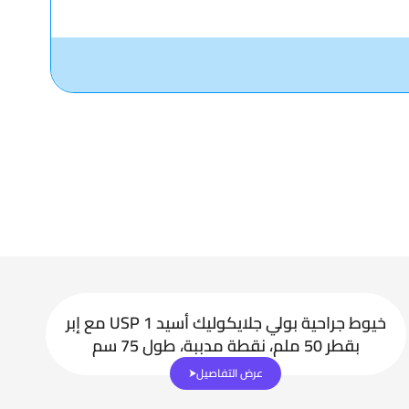
خيوط جراحية بولي جلايكوليك أسيد USP 1 مع إبر
بقطر 50 ملم، نقطة مدببة، طول 75 سم
عرض التفاصيل