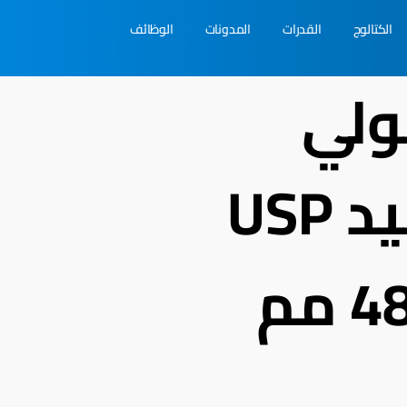
الكتالوج
القدرات
المدونات
الوظائف
ولي
جلايكوليك أسيد USP
2 مع إبر بقطر 48 مم