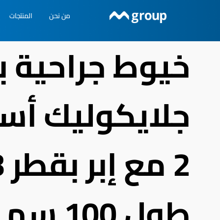
خطي
من نحن
المنتجات
لى
لمحتوى
خيوط جراحية ب
طول 100 سم