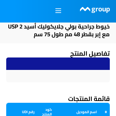
خطي
لى
لمحتوى
خيوط جراحية بولي جلايكوليك أسيد USP 2
مع إبر بقطر 48 مم طول 75 سم
تفاصيل المنتج
قائمة المنتجات
كود
#
اسم الموديل
رقم UDI
المنتج