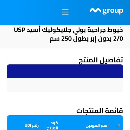
خطي
لى
لمحتوى
خيوط جراحية بولي جلايكوليك أسيد USP
2/0 بدون إبر بطول 250 سم
تفاصيل المنتج
قائمة المنتجات
كود
#
اسم الموديل
رقم UDI
المنتج