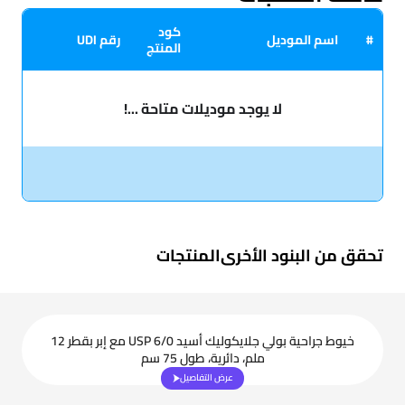
كود
#
اسم الموديل
رقم UDI
المنتج
لا يوجد موديلات متاحة ...!
تحقق من البنود الأخرى
المنتجات
خيوط جراحية بولي جلايكوليك أسيد USP 6/0 مع إبر بقطر 12
ملم، دائرية، طول 75 سم
عرض التفاصيل