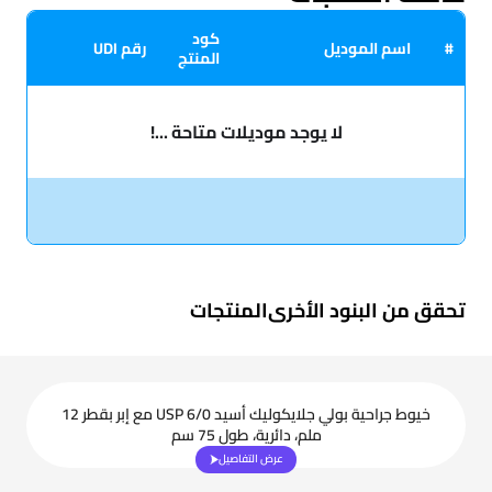
كود
#
اسم الموديل
رقم UDI
المنتج
لا يوجد موديلات متاحة ...!
تحقق من البنود الأخرى
المنتجات
خيوط جراحية بولي جلايكوليك أسيد USP 6/0 مع إبر بقطر 12
ملم، دائرية، طول 75 سم
عرض التفاصيل