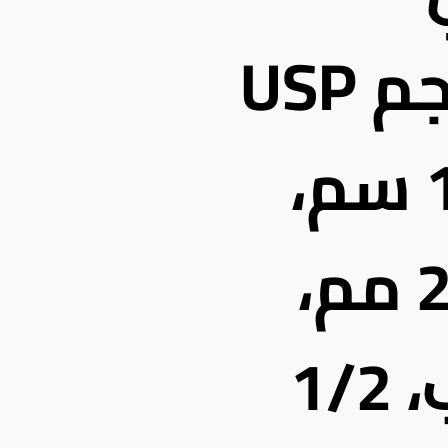
الشعيرات، الحجم USP
2/0، بطول 100 سم،
مع إبر بطول 26 مم،
ذات رأس مدبب، 1/2