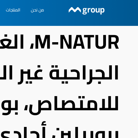
خطي
من نحن
المنتجات
لى
لمحتوى
M-NATUR، ا
الجراحية غير ال
للامتصاص، بو
بروبيلين أحادي