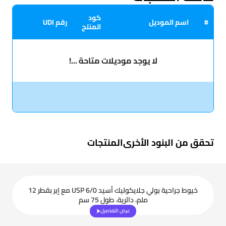
كود
#
اسم الموديل
رقم UDI
المنتج
لا يوجد موديلات متاحة ...!
تحقق من البنود الأخرى
المنتجات
خيوط جراحية بولي جلايكوليك أسيد USP 6/0 مع إبر بقطر 12
ملم، دائرية، طول 75 سم
عرض التفاصيل