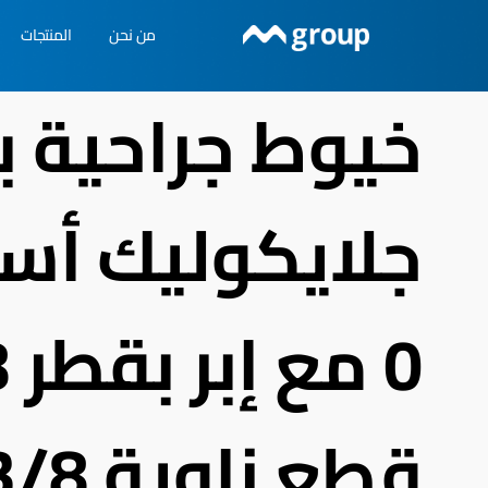
خطي
من نحن
المنتجات
لى
لمحتوى
خيوط جراحية ب