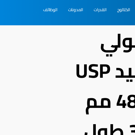
الكتالوج
القدرات
المدونات
الوظائف
ولي
جلايكوليك أسيد USP
0 مع إبر بقطر 48 مم
قطع زاوية 3/8 طول